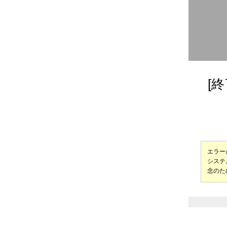
[
エラー
システ
念のた